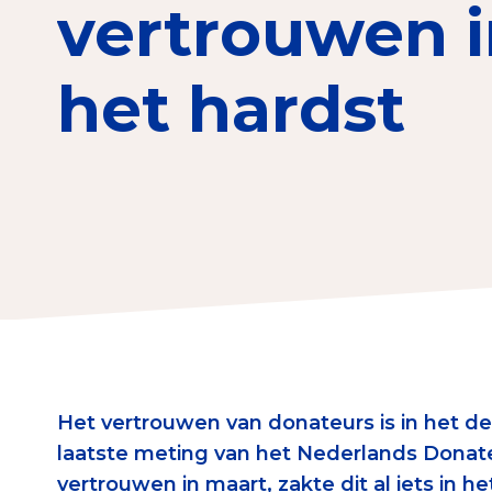
vertrouwen i
Download de Geef G
Tips bij doneren: zo 
het hardst
Data & O
Betrouwbare data o
CBF-publicaties
State of the Sector
Het Nederlandse Do
Het vertrouwen van donateurs is in het der
laatste meting van het Nederlands Donate
vertrouwen in maart, zakte dit al iets in 