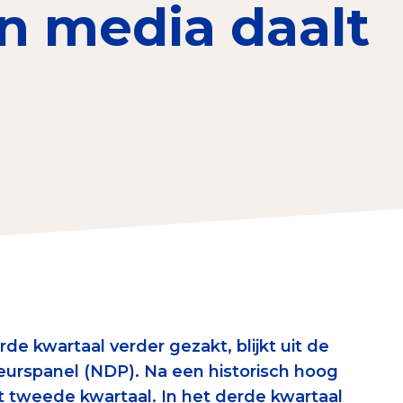
n media daalt
erust Checklist
geef je veilig
nderzoek
ver goede doelen
nateurspanel
de kwartaal verder gezakt, blijkt uit de
urspanel (NDP). Na een historisch hoog
het tweede kwartaal. In het derde kwartaal