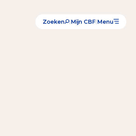
Zoeken
Mijn CBF
Menu
|
|
Nieuws
Over het CBF
Veelgestelde vragen
Register Erkende Donatieplatformen