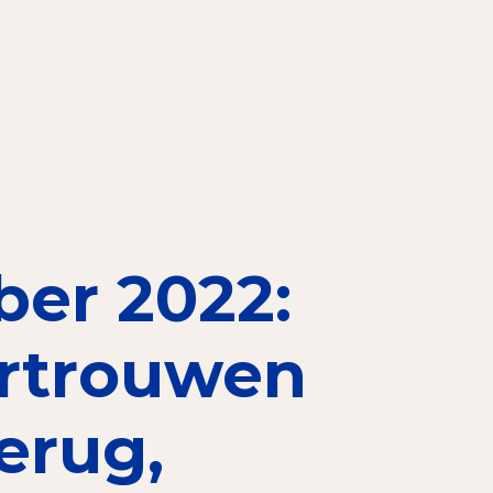
elen
nning?
en voor de Erkenning
er 2022:
ragen
ning
rtrouwen
erug,
et CBF-keurmerk
merk van een goed doel