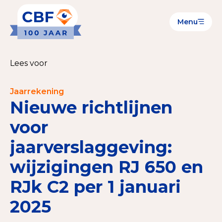
Menu
Goede Doelen
Wat is de CBF-Erkenning?
Lees voor
Relevante documenten voor de Erkenning
Jaarrekening
CBF-Erkenning aanvragen
Nieuwe richtlijnen
Tarieven CBF-Erkenning
voor
jaarverslaggeving:
Publiek
wijzigingen RJ 650 en
Veilig geven met het CBF-keurmerk
RJk C2 per 1 januari
Check het CBF-keurmerk van een goed doel
2025
Download de Geef Gerust Checklist