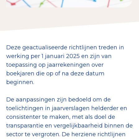
Collecterooster/wervingrooster
Nieuws
Deze geactualiseerde richtlijnen treden in
Over het CBF
werking per 1 januari 2025 en zijn van
toepassing op jaarrekeningen over
Veelgestelde vragen
boekjaren die op of na deze datum
Register Erkende Donatieplatformen
beginnen.
De aanpassingen zijn bedoeld om de
toelichtingen in jaarverslagen helderder en
consistenter te maken, met als doel de
transparantie en vergelijkbaarheid binnen de
sector te vergroten. De herziene richtlijnen