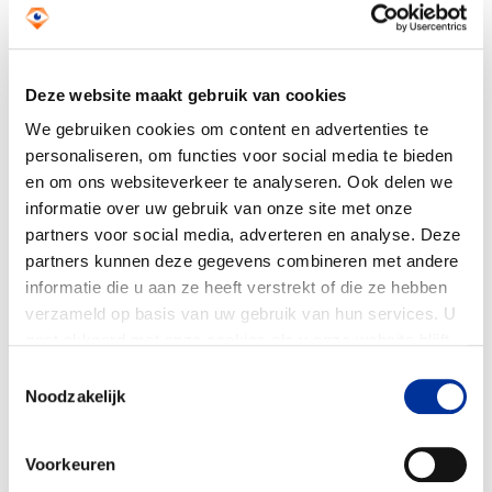
dat organisaties laten zien hoe uitgaven
bijdragen aan de doelstellingen.
Deze website maakt gebruik van cookies
4.
Bestuursverslag (RJk C2)
We gebruiken cookies om content en advertenties te
Voor kleinere organisaties is in RJk C2 het
personaliseren, om functies voor social media te bieden
onderdeel over het bestuursverslag verder
en om ons websiteverkeer te analyseren. Ook delen we
uitgewerkt. Er wordt richting gegeven aan
informatie over uw gebruik van onze site met onze
onderwerpen zoals het beleidsplan,
partners voor social media, adverteren en analyse. Deze
maatschappelijke impact, risicobeheersing
partners kunnen deze gegevens combineren met andere
en de omgang met personeel en vrijwilligers.
informatie die u aan ze heeft verstrekt of die ze hebben
verzameld op basis van uw gebruik van hun services. U
gaat akkoord met onze cookies als u onze website blijft
5.
Toenemende relevantie van niet-
gebruiken. Bekijk ons
privacy statement
.
Toestemmingsselectie
financiële informatie
Noodzakelijk
De RJ signaleert dat niet-financiële
toelichtingen – bijvoorbeeld over impact,
Voorkeuren
governance of ESG-thema’s – steeds