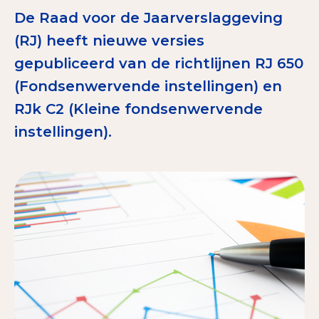
Tips bij doneren: zo geef je veilig
De Raad voor de Jaarverslaggeving
(RJ) heeft nieuwe versies
Data & Onderzoek
gepubliceerd van de richtlijnen RJ 650
Betrouwbare data over goede doelen
(Fondsenwervende instellingen) en
RJk C2 (Kleine fondsenwervende
CBF-publicaties
instellingen).
State of the Sector
Het Nederlandse Donateurspanel
Contact & Signalen
Check keurmerk goede doelen