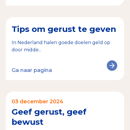
Collecterooster/wervingrooster
Tips om gerust te geven
Nieuws
In Nederland halen goede doelen geld op
door midde...
Over het CBF
Veelgestelde vragen
Ga naar pagina
Register Erkende Donatieplatformen
03 december 2024
Geef gerust, geef
bewust