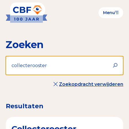
Menu
Goede Doelen
Wat is de CBF-Erkenning?
Zoeken
Relevante documenten voor de Erkenning
CBF-Erkenning aanvragen
Tarieven CBF-Erkenning
Zoekopdracht verwijderen
Publiek
Veilig geven met het CBF-keurmerk
Resultaten
Check het CBF-keurmerk van een goed doel
Download de Geef Gerust Checklist
Collecterooster