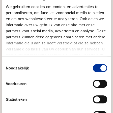
We gebruiken cookies om content en advertenties te
Wanneer je overweegt om iets te kopen of te
personaliseren, om functies voor social media te bieden
donere...
en om ons websiteverkeer te analyseren. Ook delen we
informatie over uw gebruik van onze site met onze
partners voor social media, adverteren en analyse. Deze
Lees dit artikel
partners kunnen deze gegevens combineren met andere
informatie die u aan ze heeft verstrekt of die ze hebben
verzameld op basis van uw gebruik van hun services. U
gaat akkoord met onze cookies als u onze website blijft
gebruiken. Bekijk ons
privacy statement
.
Veilig geven met het
Toestemmingsselectie
Noodzakelijk
CBF-keurmerk
Voorkeuren
Twijfel bij doneren is normaal. Hoe weet je of
een...
Statistieken
Ga naar pagina