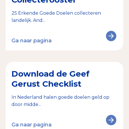
Tips bij doneren: zo geef je veilig
25 Erkende Goede Doelen collecteren
landelijk. And...
Data & Onderzoek
Betrouwbare data over goede doelen
Ga naar pagina
CBF-publicaties
State of the Sector
Het Nederlandse Donateurspanel
Download de Geef
Gerust Checklist
Contact & Signalen
In Nederland halen goede doelen geld op
door midde...
Check keurmerk goede doelen
Ga naar pagina