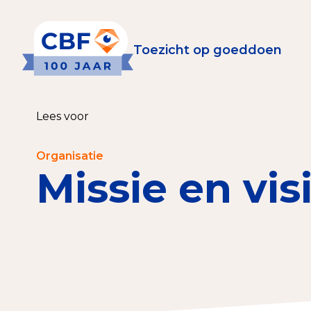
Toezicht op goeddoen
Toezicht op goeddoen
Goede Do
Lees voor
Wat is de CBF-Erke
Relevante document
Organisatie
Missie en vis
CBF-Erkenning aanv
Tarieven CBF-Erken
Publiek
Veilig geven met h
Check het CBF-keur