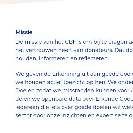
Download de Geef G
Tips bij doneren: zo 
Missie
Data & O
De missie van het CBF is om bij te dragen 
het vertrouwen heeft van donateurs. Dat do
houden, informeren en reflecteren.
Betrouwbare data o
CBF-publicaties
We geven de Erkenning uit aan goede doele
State of the Sector
we houden actief toezicht op hen. We ond
Doelen zodat we misstanden kunnen voorko
Het Nederlandse Do
delen we openbare data over Erkende Goed
iedereen die iets over goede doelen wil we
sector door onze inzichten en expertise te d