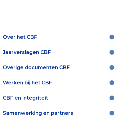
Over het CBF
Contact & Signalen
Jaarverslagen CBF
Overige documenten CBF
Check keurmerk goede doelen
Werken bij het CBF
CBF en integriteit
Collecterooster/wervingrooster
Samenwerking en partners