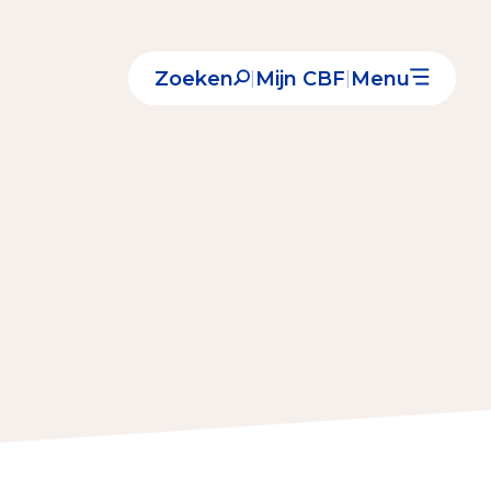
Zoeken
Mijn CBF
Menu
|
|
Nieuws
Over het CBF
Veelgestelde vragen
Register Erkende Donatieplatformen