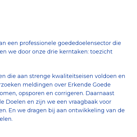
erust Checklist
geef je veilig
nderzoek
aan een professionele goededoelensector die
en we door onze drie kerntaken: toezicht
ver goede doelen
n die aan strenge kwaliteitseisen voldoen en
erzoeken meldingen over Erkende Goede
men, opsporen en corrigeren. Daarnaast
nateurspanel
e Doelen en zijn we een vraagbaak voor
ten. En we dragen bij aan ontwikkeling van de
elen.