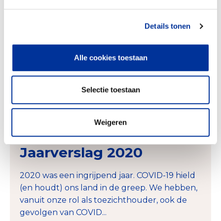
Drie thema’s vallen extra op in het jaarverslag
van 2021: de evaluatie van
Details tonen
deErkenningsregeling, onze nieuwe
positionering en de focus opondermijning...
Alle cookies toestaan
Download publicatie
Selectie toestaan
Weigeren
04 mei 2021
Jaarverslag 2020
2020 was een ingrijpend jaar. COVID-19 hield
(en houdt) ons land in de greep. We hebben,
vanuit onze rol als toezichthouder, ook de
gevolgen van COVID...