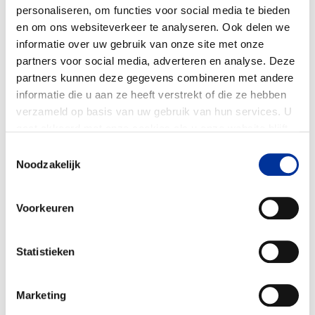
personaliseren, om functies voor social media te bieden
17 mei 2022
en om ons websiteverkeer te analyseren. Ook delen we
Jaarverslag 2021
informatie over uw gebruik van onze site met onze
partners voor social media, adverteren en analyse. Deze
Drie thema’s vallen extra op in het jaarverslag
partners kunnen deze gegevens combineren met andere
van 2021: de evaluatie van
informatie die u aan ze heeft verstrekt of die ze hebben
deErkenningsregeling, onze nieuwe
verzameld op basis van uw gebruik van hun services. U
positionering en de focus opondermijning...
gaat akkoord met onze cookies als u onze website blijft
gebruiken. Bekijk ons
privacy statement
.
Toestemmingsselectie
Noodzakelijk
Download publicatie
Voorkeuren
17 mei 2022
Statistieken
Jaarverslag 2021
(Publieksversie)
Marketing