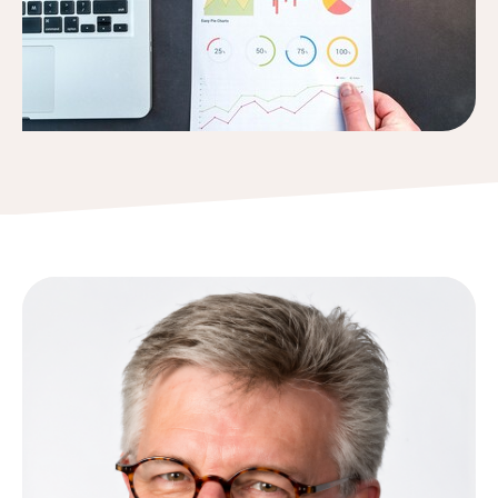
Tips bij doneren: zo geef je veilig
Data & Onderzoek
Betrouwbare data over goede doelen
CBF-publicaties
State of the Sector
Het Nederlandse Donateurspanel
Contact & Signalen
Check keurmerk goede doelen