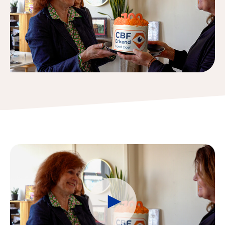
Collecterooster/wervingrooster
Nieuws
Over het CBF
Veelgestelde vragen
Register Erkende Donatieplatformen