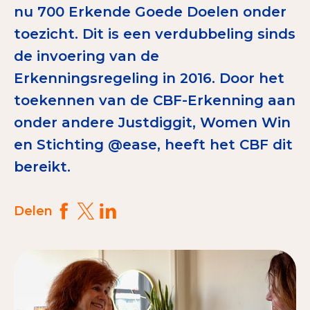
nu 700 Erkende Goede Doelen onder
Tips bij doneren: zo geef je veilig
toezicht. Dit is een verdubbeling sinds
Data & Onderzoek
de invoering van de
Erkenningsregeling in 2016. Door het
Betrouwbare data over goede doelen
toekennen van de CBF-Erkenning aan
CBF-publicaties
onder andere Justdiggit, Women Win
State of the Sector
en Stichting @ease, heeft het CBF dit
Het Nederlandse Donateurspanel
bereikt.
Delen
Contact & Signalen
Check keurmerk goede doelen