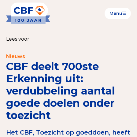
Menu
Goede Doelen
Wat is de CBF-Erkenning?
Lees voor
Relevante documenten voor de Erkenning
Nieuws
CBF-Erkenning aanvragen
CBF deelt 700ste
Tarieven CBF-Erkenning
Erkenning uit:
verdubbeling aantal
Publiek
goede doelen onder
Veilig geven met het CBF-keurmerk
toezicht
Check het CBF-keurmerk van een goed doel
Download de Geef Gerust Checklist
Het CBF, Toezicht op goeddoen, heeft