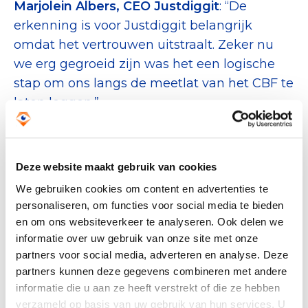
Marjolein Albers, CEO Justdiggit
: “De
erkenning is voor Justdiggit belangrijk
omdat het vertrouwen uitstraalt. Zeker nu
we erg gegroeid zijn was het een logische
stap om ons langs de meetlat van het CBF te
laten leggen.”
Bekijk hier de video over de Erkenning van
Justdiggit
Deze website maakt gebruik van cookies
Maria Bobenrieth, Director Women Win
: “As
We gebruiken cookies om content en advertenties te
an international organization, getting the
personaliseren, om functies voor social media te bieden
recognition opens new opportunities for
en om ons websiteverkeer te analyseren. Ook delen we
Women Win. It is a testament to our
informatie over uw gebruik van onze site met onze
commitment to transparency and
partners voor social media, adverteren en analyse. Deze
partners kunnen deze gegevens combineren met andere
organisational excellence as we expand our
informatie die u aan ze heeft verstrekt of die ze hebben
work and presence in the Netherlands.”
verzameld op basis van uw gebruik van hun services. U