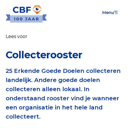
Menu
Goede Doelen
Wat is de CBF-Erkenning?
Lees voor
Relevante documenten voor de Erkenning
Collecterooster
CBF-Erkenning aanvragen
Tarieven CBF-Erkenning
25 Erkende Goede Doelen collecteren
landelijk. Andere goede doelen
Publiek
collecteren alleen lokaal. In
Veilig geven met het CBF-keurmerk
onderstaand rooster vind je wanneer
een organisatie in het hele land
Check het CBF-keurmerk van een goed doel
collecteert.
Download de Geef Gerust Checklist