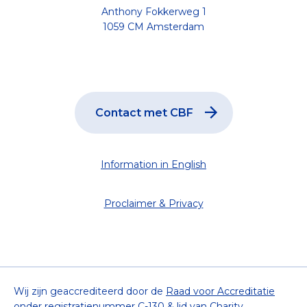
Anthony Fokkerweg 1
1059 CM Amsterdam
12 t/m 18 juli
-
19 t/m 25 juli
-
26 juli t/m 01 augustus
-
Contact met CBF
Information in English
Proclaimer & Privacy
Wij zijn geaccrediteerd door de
Raad voor Accreditatie
onder registratienummer C-130 & lid van
Charity