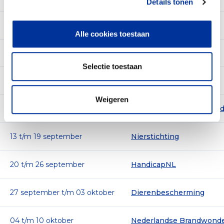
Details tonen
18 t/m 24 januari
-
16 t/m 22 augustus
-
25 t/m 31 januari
Hersenstichting
Alle cookies toestaan
23 t/m 29 augustus
Kalyani Projects, St.
01 t/m 07 februari
-
Selectie toestaan
30 augustus t/m 05 september
KWF Kankerbestrijding
08 t/m 14 februari
-
Weigeren
06 t/m 12 september
Prinses Beatrix Spierfon
15 t/m 21 februari
-
13 t/m 19 september
Nierstichting
22 t/m 28 februari
-
20 t/m 26 september
HandicapNL
01 t/m 07 maart
Jantje Beton
27 september t/m 03 oktober
Dierenbescherming
08 t/m 14 maart
Amnesty International
04 t/m 10 oktober
Nederlandse Brandwonde