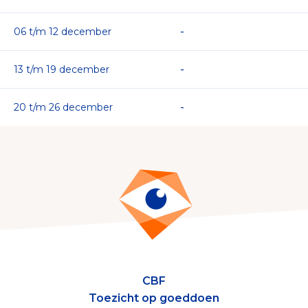
10 t/m 16 mei
vrij periode
06 t/m 12 december
-
17 t/m 23 mei
Longfonds
13 t/m 19 december
-
24 t/m 30 mei
Nationaal MS Fonds
20 t/m 26 december
-
31 mei t/m 06 juni
EpilepsieNL
07 t/m 13 juni
-
14 t/m 20 juni
MDL Fonds
21 t/m 27 juni
-
28 juni t/m 04 juli
-
CBF
Toezicht op goeddoen
05 t/m 11 juli
-