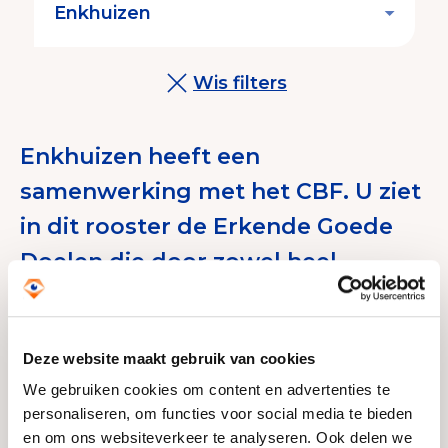
Wis filters
Enkhuizen heeft een
samenwerking met het CBF. U ziet
in dit rooster de Erkende Goede
Doelen die door zowel heel
Nederland collecteren als in uw
gemeente.
Deze website maakt gebruik van cookies
Enkhuizen hanteert een meldplicht. Dit
We gebruiken cookies om content en advertenties te
betekent dat een goed doel verplicht is te
personaliseren, om functies voor social media te bieden
melden bij de gemeente wanneer zij gaat
en om ons websiteverkeer te analyseren. Ook delen we