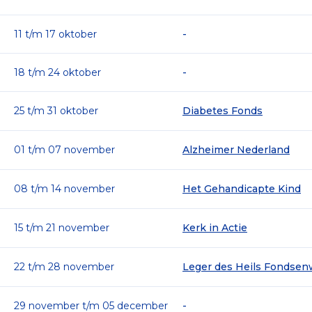
15 t/m 21 maart
ReumaNederland
11 t/m 17 oktober
-
22 t/m 28 maart
ZOA
18 t/m 24 oktober
-
29 maart t/m 04 april
Fonds Gehandicaptensport
25 t/m 31 oktober
Diabetes Fonds
05 t/m 11 april
Hartstichting
01 t/m 07 november
Alzheimer Nederland
12 t/m 18 april
Nationaal Fonds Kinderhulp
08 t/m 14 november
Het Gehandicapte Kind
19 t/m 25 april
-
15 t/m 21 november
Kerk in Actie
26 april t/m 02 mei
-
22 t/m 28 november
Leger des Heils Fondsen
03 t/m 09 mei
-
29 november t/m 05 december
-