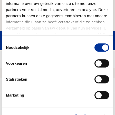
collecteren. De gemeente kan daar
informatie over uw gebruik van onze site met onze
vrijstelling voor geven, bijvoorbeeld omdat
partners voor social media, adverteren en analyse. Deze
partners kunnen deze gegevens combineren met andere
een organisatie de CBF Erkenning heeft.
informatie die u aan ze heeft verstrekt of die ze hebben
verzameld op basis van uw gebruik van hun services. U
gaat akkoord met onze cookies als u onze website blijft
-
Huidige collecte
02 t/m 08 augustus
gebruiken. Bekijk ons
privacy statement
.
Toestemmingsselectie
Noodzakelijk
Toon oudere data
Voorkeuren
Datum
Naam goede doel
Statistieken
Datum
Naam goede doel
04 t/m 10 januari
-
Marketing
02 t/m 08 augustus
-
11 t/m 17 januari
-
09 t/m 15 augustus
-