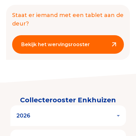
Collecterooster/wervingrooster
Staat er iemand met een tablet aan de
deur?
Nieuws
Bekijk het wervingsrooster
Over het CBF
Veelgestelde vragen
Register Erkende Donatieplatformen
Collecterooster Enkhuizen