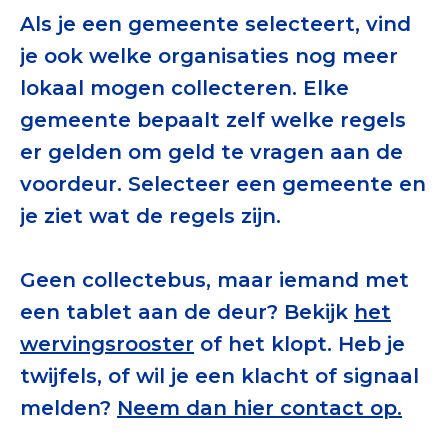
Tips bij doneren: zo geef je veilig
Als je een gemeente selecteert, vind
je ook welke organisaties nog meer
Data & Onderzoek
lokaal mogen collecteren. Elke
Betrouwbare data over goede doelen
gemeente bepaalt zelf welke regels
er gelden om geld te vragen aan de
CBF-publicaties
voordeur. Selecteer een gemeente en
State of the Sector
je ziet wat de regels zijn.
Het Nederlandse Donateurspanel
Geen collectebus, maar iemand met
een tablet aan de deur? Bekijk
het
Contact & Signalen
wervingsrooster
of het klopt. Heb je
twijfels, of wil je een klacht of signaal
Check keurmerk goede doelen
melden?
Neem dan hier contact op.